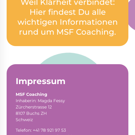
Weil Klarheit verbindet:
Hier findest Du alle
wichtigen Informationen
rund um MSF Coaching.
Impressum
MSF Coaching
Inhaberin: Magda Fessy
Zürcherstrasse 12
8107 Buchs ZH
Schweiz
Telefon: +41 78 921 97 53